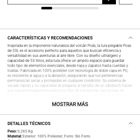
CARACTERÍSTICAS Y RECOMENDACIONES
Inspirada en la imponente naturaleza del volcán Poás, la tula plegable Poas
de 53L es el accesorio perfecto para aquellos que buscan eficiencia y
versatilidad en sus aventuras al aire libre. Con su diseño ultraligero y
capacidad de 53 litros, esta tula ofrece un amplio espacio para guardar
todo tipo de elementos esenciales, desde ropa y zapatos hasta cuerdas y
toallas. Fabricada en 100% poliéster con tecnología de doble capa en PU,
es resistente al agua y a la abrasión, asegurando que tus pertenencias
permanezcan secas y protegidas en cualquier condición. Su sistema de
secado rápido y su capacidad de plegarse al tamaño de un sándwich hacen
que sea extremadamente práctica y fácil de transportar. Las correas de
poliéster, junto con la correa ajustable, garantizan un transporte cómodo.
Además, cuenta con un bolsillo frontal para acceder rápidamente a objetos
MOSTRAR MÁS
más pequeños, haciendo de esta tula un aliado indispensable para tus
excursiones y viajes.
DETALLES TÉCNICOS
Peso
0,265 Kg
Material
Exterior: 100% Poliester; Forro: Sin Forro