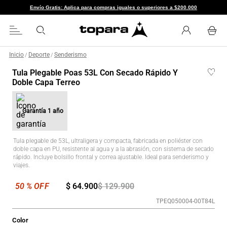
Envío Gratis: Aplica para compras iguales o superiores a $200.000
Inicio
Deporte
Senderismo
/
/
Tula Plegable Poas 53L Con Secado Rápido Y
Doble Capa Terreo
Garantía
1 año
Tula plegable de 53L, ultraligera y compacta, fabricada en poliéster con
doble capa en PU, resistente al agua y a la abrasión, con sistema de secado
rápido. Incluye bolsillo frontal y correa ajustable. Ideal para senderismo y
viajes.
$
64
.
900
$
129
.
900
TPEQ050004-00T84L
Color