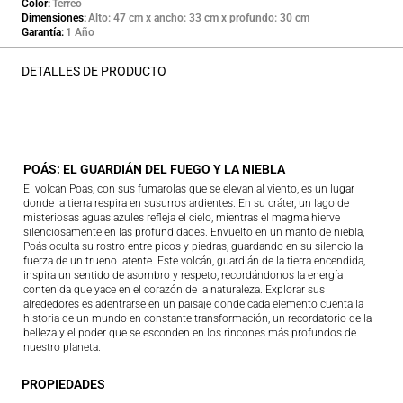
Color
Terreo
Dimensiones
Alto: 47 cm x ancho: 33 cm x profundo: 30 cm
Garantía
1 Año
DETALLES DE PRODUCTO
POÁS: EL GUARDIÁN DEL FUEGO Y LA NIEBLA
El volcán Poás, con sus fumarolas que se elevan al viento, es un lugar
donde la tierra respira en susurros ardientes. En su cráter, un lago de
misteriosas aguas azules refleja el cielo, mientras el magma hierve
silenciosamente en las profundidades. Envuelto en un manto de niebla,
Poás oculta su rostro entre picos y piedras, guardando en su silencio la
fuerza de un trueno latente. Este volcán, guardián de la tierra encendida,
inspira un sentido de asombro y respeto, recordándonos la energía
contenida que yace en el corazón de la naturaleza. Explorar sus
alrededores es adentrarse en un paisaje donde cada elemento cuenta la
historia de un mundo en constante transformación, un recordatorio de la
belleza y el poder que se esconden en los rincones más profundos de
nuestro planeta.
PROPIEDADES