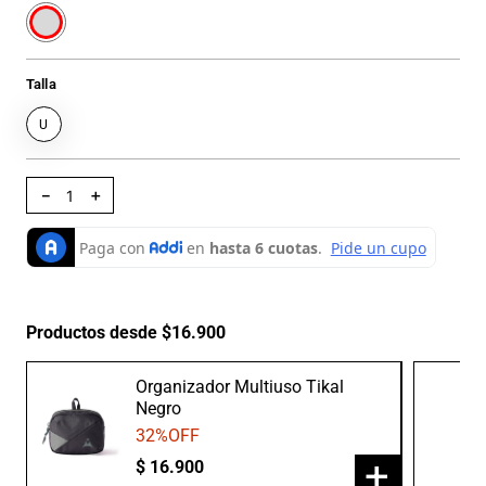
Talla
U
－
＋
Productos desde $16.900
Organizador Multiuso Tikal
Negro
32
%OFF
+
$
16
.
900