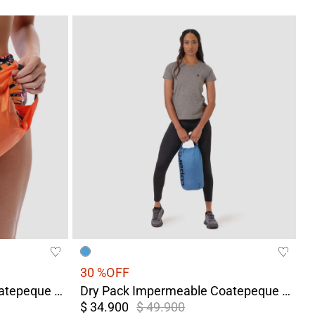
30 %
OFF
Dry Pack Impermeable Coatepeque 5 Litros Naranja
Dry Pack Impermeable Coatepeque 12 Litros Azul
$ 34.900
$ 49.900