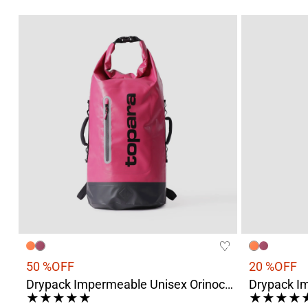
50 %
OFF
20 %
OFF
Drypack Impermeable Unisex Orinoco Rosado
★
★
★
★
★
★
★
★
★