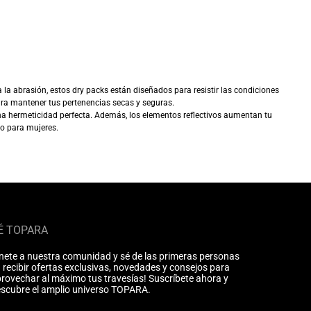
 la abrasión, estos dry packs están diseñados para resistir las condiciones
ara mantener tus pertenencias secas y seguras.
na hermeticidad perfecta. Además, los elementos reflectivos aumentan tu
mo para mujeres.
É TOPARA
nete a nuestra comunidad y sé de las primeras personas
 recibir ofertas exclusivas, novedades y consejos para
rovechar al máximo tus travesías! Suscríbete ahora y
scubre el amplio universo TOPARA.