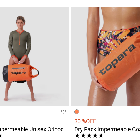
30 %
OFF
Drypack Impermeable Unisex Orinoco Naranja
★
★
★
★
★
★