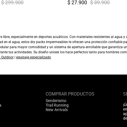
$ 299.900
$ 27.900
$ 39.900
e libre, especialmente en deportes acuáticos. Con materiales resistentes al agua y a
dad en el agua, estos dry packs impermeables te ofrecen una protección confiable p
modular para mayor comodidad y un sistema de apertura enrollable que garantiza u
urante tus actividades. Su diseño unisex los hace perfectos tanto para hombres co
 Outdoor
|
equipaje especializado
COMPRAR PRODUCTOS
S
Senderismo
¡Ú
a
Trail Running
en
New Arrivals
ap
de