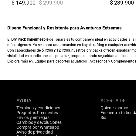
$ 149.900
$ 299.900
$ 239.900
Diseño Funcional y Resistente para Aventuras Extremas
El
Dry Pack Impermeable
de Topara es tu compañero ideal en actividades al air
más exigentes. Ya sea para una excursión en kayak, rafting o cualquier activi
Con capacidades de
5 litros y 12 litros
, nuestros dry packs ofrecen espaldar 
visibilidad en condiciones de poca luz, proporcionando seguridad adicional d
Explora más en:
Equipo para deportes acuáticos
|
Accesorios y Complementos
AYUDA
ACERCA DE
Términos y condiciones
Quiénes somos
Preguntas Frecuentes
Encuentra tu tiend
Envíos y entregas
Sic
Cambios y devoluciones
Compra por Whatsapp
Aviso de privacidad