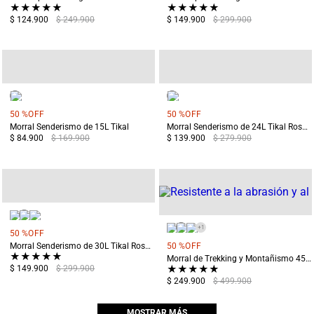
★
★
★
★
★
★
★
★
★
★
$ 124.900
$ 249.900
$ 149.900
$ 299.900
50 %
OFF
50 %
OFF
Morral Senderismo de 15L Tikal
Morral Senderismo de 24L Tikal Rosado
$ 84.900
$ 169.900
$ 139.900
$ 279.900
+
1
50 %
OFF
Morral Senderismo de 30L Tikal Rosado
50 %
OFF
★
★
★
★
★
Morral de Trekking y Montañismo 45L Machu Pichu Naranja
★
★
★
★
★
$ 149.900
$ 299.900
$ 249.900
$ 499.900
MOSTRAR MÁS