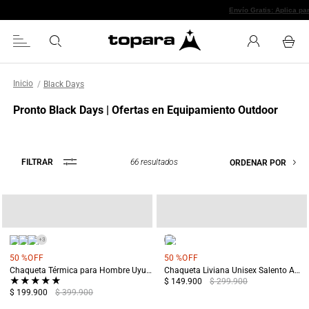
Envío Grati
Black Days
Pronto Black Days | Ofertas en Equipamiento Outdoor
66
resultados
FILTRAR
ORDENAR POR
+
3
50 %
OFF
50 %
OFF
Chaqueta Térmica para Hombre Uyuni Azul
Chaqueta Liviana Unisex Salento Amarillo
★
★
★
★
★
$ 149.900
$ 299.900
$ 199.900
$ 399.900