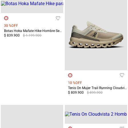
30 %
OFF
Botas Hoka Mafate Hike Hombre Senderismo Negras
$ 839.900
$ 1.199.900
10 %
OFF
Tenis On Mujer Trail Running Cloudvista 2 Blanco/Café
$ 809.900
$ 899.900