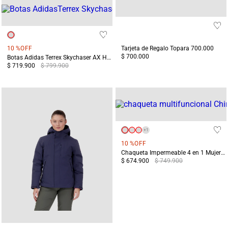
10 %
OFF
Tarjeta de Regalo Topara 700.000
$ 700.000
Botas Adidas Terrex Skychaser AX Hombre Gris/Negro
$ 719.900
$ 799.900
+
1
10 %
OFF
Chaqueta Impermeable 4 en 1 Mujer Chingaza Beige
$ 674.900
$ 749.900