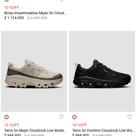
10 %
OFF
Botas Impermeables Mujer On Cloudrock Mid WP Gris/Blanco
$ 1.124.900
$ 1.249.900
10 %
OFF
10 %
OFF
Tenis On Mujer Cloudrock Low Waterproof Blanco
Tenis On Hombre Cloudrock Low Waterproof Negro
$ 944.900
$ 1.049.900
$ 944.900
$ 1.049.900