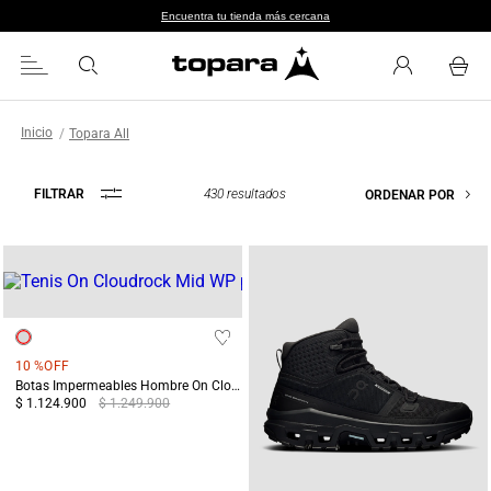
Encuentra tu tienda más cercana
Topara All
430
resultados
FILTRAR
ORDENAR POR
10 %
OFF
Botas Impermeables Hombre On Cloudrock Mid WP Terreo/Gris
$ 1.124.900
$ 1.249.900