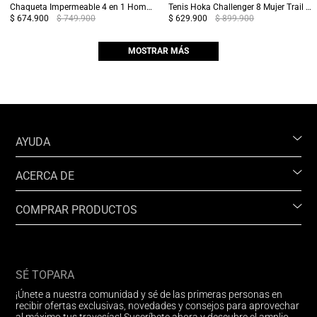
Chaqueta Impermeable 4 en 1 Hombre Chingaza Negra
Tenis Hoka Challenger 8 Mujer Trail Running Azul/Blanco
$ 674.900
$ 749.900
$ 629.900
$ 899.900
MOSTRAR MÁS
AYUDA
ACERCA DE
COMPRAR PRODUCTOS
SÉ TOPARA
¡Únete a nuestra comunidad y sé de las primeras personas en
recibir ofertas exclusivas, novedades y consejos para aprovechar