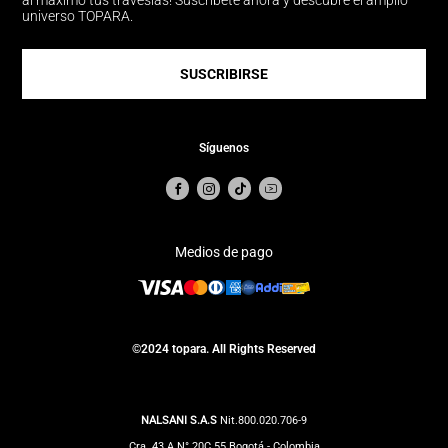
al máximo tus travesías! Suscríbete ahora y descubre el amplio
universo TOPARA.
SUSCRIBIRSE
Síguenos
Medios de pago
©2024 topara. All Rights Reserved
NALSANI S.A.S
Nit.800.020.706-9
Cra. 43 A N° 20C 55 Bogotá - Colombia