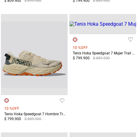
$ 809.900
$ 899.900
$ 799.900
$ 889.900
10 %
OFF
Tenis Hoka Speedgoat 7 Mujer Trail Running Morado/Azul
$ 799.900
$ 889.900
10 %
OFF
Tenis Hoka Speedgoat 7 Hombre Trail Running Amarillo/ Terreo
$ 799.900
$ 889.900