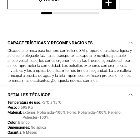
+
CARACTERÍSTICAS Y RECOMENDACIONES
Chaqueta térmica para hombre con relleno 3M, proporciona calidez ligera y
su diseño plegable facilita su transporte. La capota removible, ajustable,
añade versatilidad, los cortes ergonómicos y las líneas diagonales estilizan
sin comprometer la comodidad. Los bolsillos exteriores con cremalleras
invisibles y los amplios bolsillos internos brindan seguridad. La cremallera
principal a prueba de agua y la tela impermeable ofrecen protección en los
terrenos más desafiantes. ¡Conquista nuevos caminos!
DETALLES TÉCNICOS
Temperatura de uso
-5°C a 15°C
Peso
0,595 Kg
Material
Exterior: Poliamida=100%, Forro: Poliamida=100%, Relleno:
Poliester=100%
Color
Blanco
Dimensiones
No aplica
Garantía
6 Meses