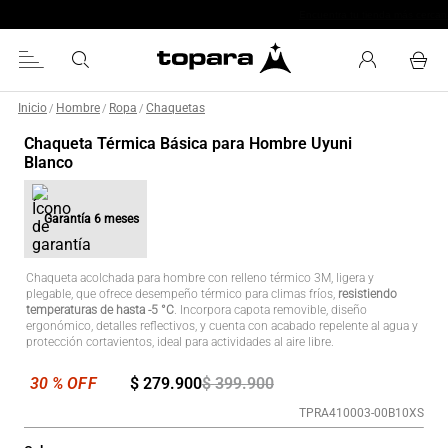
Chaquetas especializadas
Inicio
Hombre
Ropa
Chaquetas
/
/
/
Chaqueta Térmica Básica para Hombre Uyuni
Blanco
Garantía
6 meses
Chaqueta acolchada para hombre con relleno térmico 3M, ligera y
plegable, que ofrece desempeño térmico para climas fríos,
resistiendo
temperaturas de hasta -5 °C
. Incorpora capota removible, diseño
ergonómico, detalles reflectivos, y cuenta con acabado repelente al agua y
protección cortavientos, ideal para actividades al aire libre.
$
279
.
900
$
399
.
900
TPRA410003-00B10XS