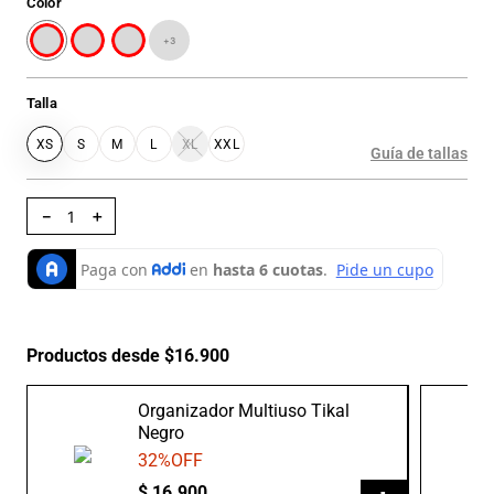
Color
+
3
Talla
XS
S
M
L
XL
XXL
Guía de tallas
－
＋
Productos desde $16.900
Organizador Multiuso Tikal
Negro
32
%OFF
$
16
.
900