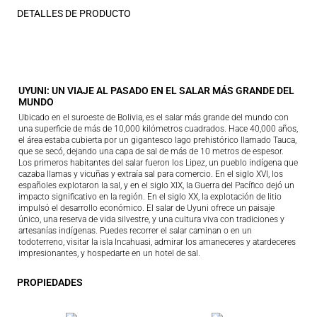
DETALLES DE PRODUCTO
UYUNI: UN VIAJE AL PASADO EN EL SALAR MÁS GRANDE DEL
MUNDO
Ubicado en el suroeste de Bolivia, es el salar más grande del mundo con
una superficie de más de 10,000 kilómetros cuadrados. Hace 40,000 años,
el área estaba cubierta por un gigantesco lago prehistórico llamado Tauca,
que se secó, dejando una capa de sal de más de 10 metros de espesor.
Los primeros habitantes del salar fueron los Lipez, un pueblo indígena que
cazaba llamas y vicuñas y extraía sal para comercio. En el siglo XVI, los
españoles explotaron la sal, y en el siglo XIX, la Guerra del Pacífico dejó un
impacto significativo en la región. En el siglo XX, la explotación de litio
impulsó el desarrollo económico. El salar de Uyuni ofrece un paisaje
único, una reserva de vida silvestre, y una cultura viva con tradiciones y
artesanías indígenas. Puedes recorrer el salar caminan o en un
todoterreno, visitar la isla Incahuasi, admirar los amaneceres y atardeceres
impresionantes, y hospedarte en un hotel de sal.
PROPIEDADES