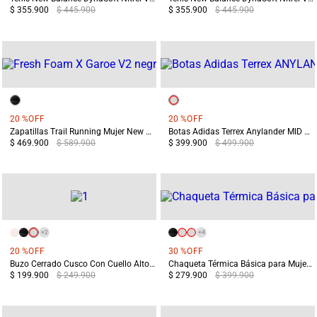
$ 355.900
$ 445.900
$ 355.900
$ 445.900
20 %
OFF
20 %
OFF
Zapatillas Trail Running Mujer New Balance Garoe V2 Negras
Botas Adidas Terrex Anylander MID Mujer Negro/Gris
$ 469.900
$ 589.900
$ 399.900
$ 499.900
+
2
+
4
20 %
OFF
30 %
OFF
Buzo Cerrado Cusco Con Cuello Alto Y Bolsillos De Ribete Verde
Chaqueta Térmica Básica para Mujer Chiloé Blanca
$ 199.900
$ 249.900
$ 279.900
$ 399.900