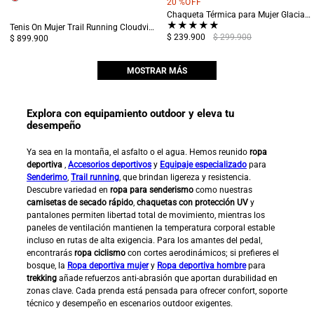
20 %
OFF
Chaqueta Térmica para Mujer Glaciares Blanco
★
★
★
★
★
Tenis On Mujer Trail Running Cloudvista 2 Blanco/Morado
$ 239.900
$ 299.900
$ 899.900
MOSTRAR MÁS
Explora con equipamiento outdoor y eleva tu
desempeño
Ya sea en la montaña, el asfalto o el agua. Hemos reunido
ropa
deportiva
,
Accesorios deportivos
y
Equipaje especializado
para
Senderimo
,
Trail running
, que brindan ligereza y resistencia.
Descubre variedad en
ropa para senderismo
como nuestras
camisetas de secado rápido
,
chaquetas con protección UV
y
pantalones permiten libertad total de movimiento, mientras los
paneles de ventilación mantienen la temperatura corporal estable
incluso en rutas de alta exigencia. Para los amantes del pedal,
encontrarás
ropa ciclismo
con cortes aerodinámicos; si prefieres el
bosque, la
Ropa deportiva mujer
y
Ropa deportiva hombre
para
trekking
añade refuerzos anti-abrasión que aportan durabilidad en
zonas clave. Cada prenda está pensada para ofrecer confort, soporte
técnico y desempeño en escenarios outdoor exigentes.