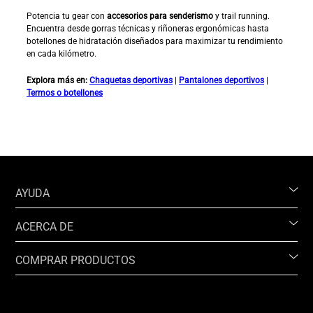
Potencia tu gear con
accesorios para senderismo
y trail running.
Encuentra desde gorras técnicas y riñoneras ergonómicas hasta
botellones de hidratación diseñados para maximizar tu rendimiento
en cada kilómetro.
Explora más en:
Chaquetas deportivas
|
Pantalones deportivos
|
Termos o botellones
AYUDA
ACERCA DE
COMPRAR PRODUCTOS