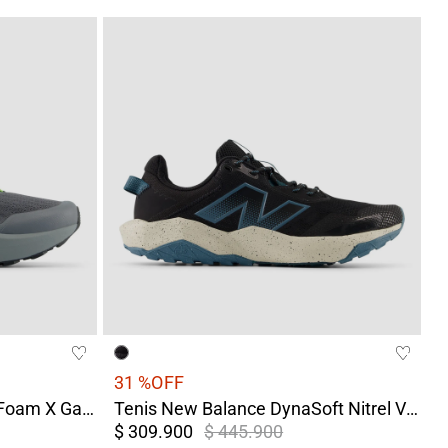
31 %
OFF
Tenis New Balance Fresh Foam X Garoé V2 Hombre Gris
Tenis New Balance DynaSoft Nitrel V6 Negro Hombre
$ 309.900
$ 445.900