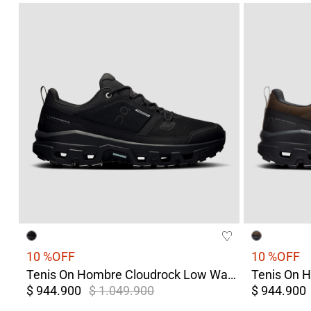
10 %
OFF
10 %
OFF
Tenis On Hombre Cloudrock Low Waterproof Negro
$ 944.900
$ 1.049.900
$ 944.900