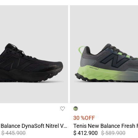
30 %
OFF
Tenis New Balance DynaSoft Nitrel V6 Negro Hombre
$ 445.900
$ 412.900
$ 589.900