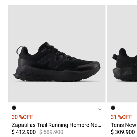
30 %
OFF
31 %
OFF
Zapatillas Trail Running Hombre New Balance Garoe V2 Negras
$ 412.900
$ 589.900
$ 309.900