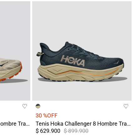
30 %
OFF
Tenis Hoka Speedgoat 7 Hombre Trail Running Amarillo/ Terreo
Tenis Hoka Challenger 8 Hombre Trail Running Azul/Gris
$ 629.900
$ 899.900