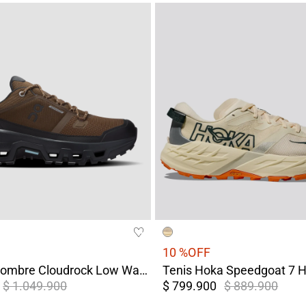
10 %
OFF
Tenis On Hombre Cloudrock Low Waterproof Terreo/Gris
$ 1.049.900
$ 799.900
$ 889.900