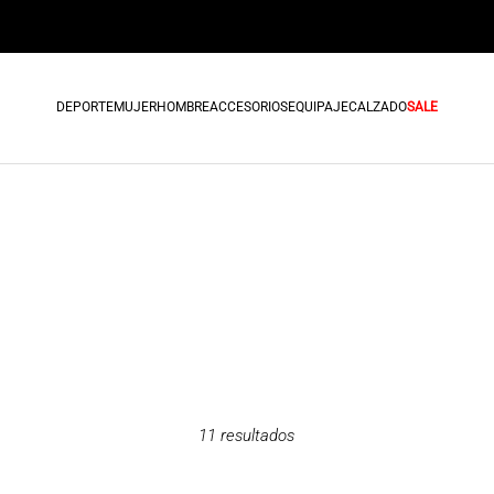
DEPORTE
MUJER
HOMBRE
ACCESORIOS
EQUIPAJE
CALZADO
SALE
11
resultados