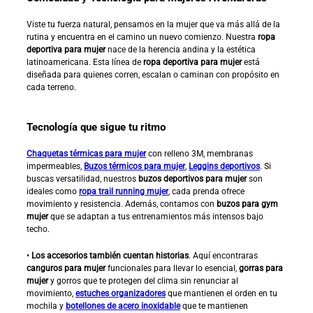
Viste tu fuerza natural, pensamos en la mujer que va más allá de la
rutina y encuentra en el camino un nuevo comienzo. Nuestra
ropa
deportiva para mujer
nace de la herencia andina y la estética
latinoamericana. Esta línea de
ropa deportiva para mujer
está
diseñada para quienes corren, escalan o caminan con propósito en
cada terreno.
Tecnología que sigue tu ritmo
Chaquetas térmicas para mujer
con relleno 3M, membranas
impermeables,
Buzos térmicos para mujer
,
Leggins deportivos
. Si
buscas versatilidad, nuestros
buzos deportivos para mujer
son
ideales como
ropa trail running mujer
, cada prenda ofrece
movimiento y resistencia. Además, contamos con
buzos para gym
mujer
que se adaptan a tus entrenamientos más intensos bajo
techo.
•
Los accesorios también cuentan historias
. Aquí encontraras
canguros para mujer
funcionales para llevar lo esencial,
gorras para
mujer
y gorros que te protegen del clima sin renunciar al
movimiento,
estuches organizadores
que mantienen el orden en tu
mochila y
botellones de acero inoxidable
que te mantienen