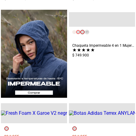
+
1
Chaqueta Impermeable 4 en 1 Mujer Chingaza Azul
★
★
★
★
★
$ 749.900