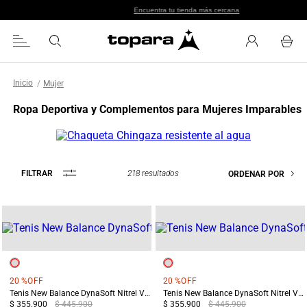
Encuentra tu tienda más cercana
Mujer
Ropa Deportiva y Complementos para Mujeres Imparables
218
resultados
FILTRAR
ORDENAR POR
20 %
OFF
20 %
OFF
Tenis New Balance DynaSoft Nitrel V6 Mujer Terreo
Tenis New Balance DynaSoft Nitrel V6 Mujer Gris
$ 355.900
$ 445.900
$ 355.900
$ 445.900