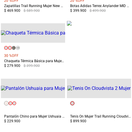
20 %
OFF
20 %
OFF
Zapatillas Trail Running Mujer New Balance Garoe V2 Negras
Botas Adidas Terrex Anylander MID Mujer Negro/Gris
$ 469.900
$ 589.900
$ 399.900
$ 499.900
+
4
30 %
OFF
Chaqueta Térmica Básica para Mujer Chiloé Blanca
$ 279.900
$ 399.900
Pantalón Chino para Mujer Ushuaia Blanco
Tenis On Mujer Trail Running Cloudvista 2 Blanco/Café
$ 229.900
$ 899.900