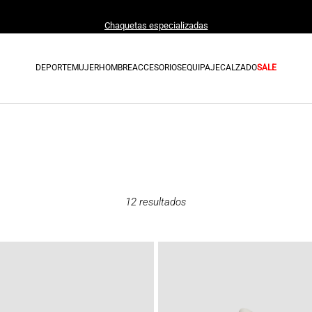
Chaquetas especializadas
DEPORTE
MUJER
HOMBRE
ACCESORIOS
EQUIPAJE
CALZADO
SALE
12
resultados