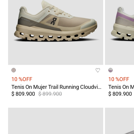
10 %
OFF
10 %
OFF
Tenis On Mujer Trail Running Cloudvista 2 Blanco/Café
$ 809.900
$ 899.900
$ 809.900