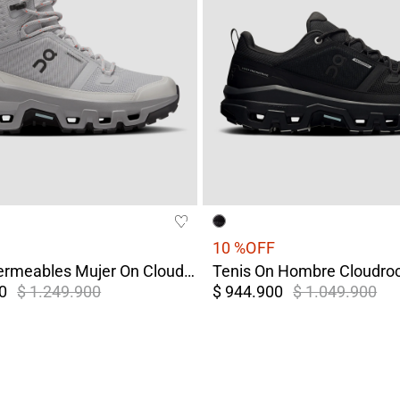
10 %
OFF
Botas Impermeables Mujer On Cloudrock Mid WP Gris/Blanco
0
$ 1.249.900
$ 944.900
$ 1.049.900