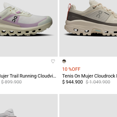
10 %
OFF
Tenis On Mujer Trail Running Cloudvista 2 Blanco/Morado
$ 899.900
$ 944.900
$ 1.049.900