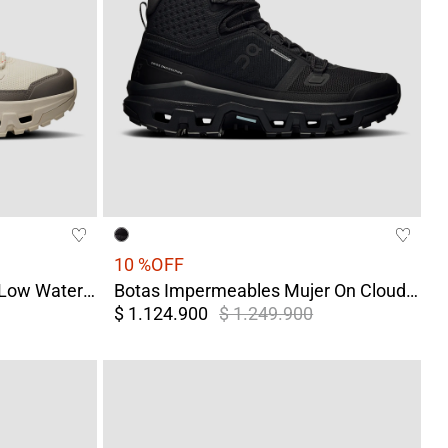
10 %
OFF
Tenis On Mujer Cloudrock Low Waterproof Blanco
Botas Impermeables Mujer On Cloudrock Mid WP Negro
$ 1.124.900
$ 1.249.900