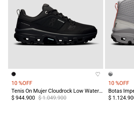
10 %
OFF
10 %
OFF
Tenis On Mujer Cloudrock Low Waterproof Negro
$ 944.900
$ 1.049.900
$ 1.124.90