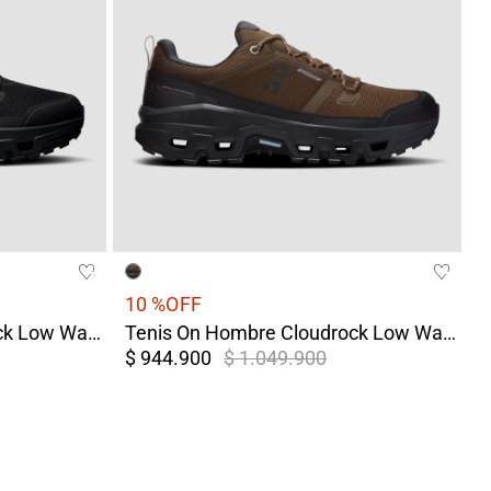
10 %
OFF
Tenis On Hombre Cloudrock Low Waterproof Negro
Tenis On Hombre Cloudrock Low Waterproof Terreo/Gris
$ 944.900
$ 1.049.900