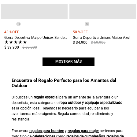
+
3
+
3
43 %
OFF
50 %
OFF
Gorra Deportiva Maipo Unisex Senderismo Verde
Gorra Deportiva Unisex Maipo Azul
★
★
★
★
★
$ 34.900
$ 69.900
$ 39.900
$ 69.900
MOSTRAR MÁS
Encuentra el Regalo Perfecto para los Amantes del
Outdoor
Si buscas un
regalo especial
para un amante de la aventura o un
deportista, esta categoría de
ropa outdoor y equipaje especializado
es la opción ideal. Tenemos lo necesario para equipar a los
aventureros más exigentes. Regala comodidad, rendimiento y
resistencia.
Encuentra
regalos para hombre
y
regalos para mujer
perfectos para
todo tipo de
celebraciones
como
regalos de cumpleaños
,
regalos de