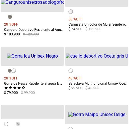
50 %
OFF
20 %
OFF
Camiseta Unicolor de Mujer Sendero de la Totora Blanca
$ 64.900
$ 129.900
Canguro Deportivo Resistente al Agua Tikal Verde
$ 103.900
$ 129.900
20 %
OFF
40 %
OFF
Gorra de Pesca Repelente al agua Ica Negra
Balaclava Multifuncional Unisex Oceta Gris
★
★
★
★
☆
$ 29.900
$ 49.900
$ 79.900
$ 99.900
+
3