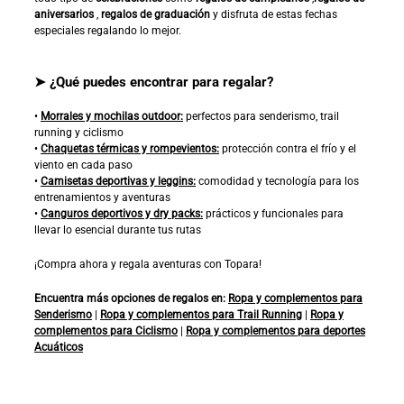
aniversarios
,
regalos de graduación
y disfruta de estas fechas
especiales regalando lo mejor.
➤ ¿Qué puedes encontrar para regalar?
•
Morrales y mochilas outdoor:
perfectos para senderismo, trail
running y ciclismo
•
Chaquetas térmicas y rompevientos:
protección contra el frío y el
viento en cada paso
•
Camisetas deportivas y leggins:
comodidad y tecnología para los
entrenamientos y aventuras
•
Canguros deportivos y dry packs:
prácticos y funcionales para
llevar lo esencial durante tus rutas
¡Compra ahora y regala aventuras con Topara!
Encuentra más opciones de regalos en:
Ropa y complementos para
Senderismo
|
Ropa y complementos para Trail Running
|
Ropa y
complementos para Ciclismo
|
Ropa y complementos para deportes
Acuáticos