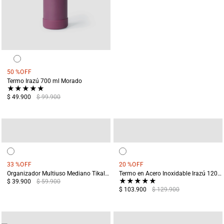
50 %
OFF
Termo Irazú 700 ml Morado
★
★
★
★
★
$ 49.900
$ 99.900
33 %
OFF
20 %
OFF
Organizador Multiuso Mediano Tikal Negro
Termo en Acero Inoxidable Irazú 1200 ml Negro
★
★
★
★
★
$ 39.900
$ 59.900
$ 103.900
$ 129.900