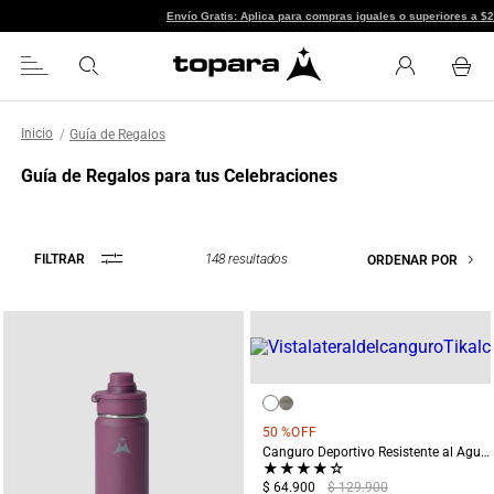
Envío Gratis: Aplica para compras ig
Guía de Regalos
Guía de Regalos para tus Celebraciones
148
resultados
FILTRAR
ORDENAR POR
50 %
OFF
Canguro Deportivo Resistente al Agua Tikal Rosado
★
★
★
★
☆
$ 64.900
$ 129.900