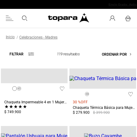
ncuentra tu tienda más cercana
Celebraciones - Madres
119
resultados
FILTRAR
ORDENAR POR
+
1
+
4
Chaqueta Impermeable 4 en 1 Mujer Chingaza Azul
30 %
OFF
★
★
★
★
★
Chaqueta Térmica Básica para Mujer Chiloé Blanca
$ 749.900
$ 279.900
$ 399.900