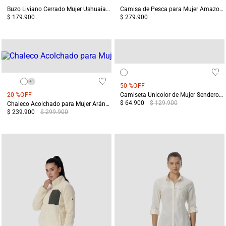
Buzo Liviano Cerrado Mujer Ushuaia Blanco
Camisa de Pesca para Mujer Amazonas Blanca Protección UV
$ 179.900
$ 279.900
+
1
50 %
OFF
20 %
OFF
Camiseta Unicolor de Mujer Sendero de la Totora Blanca
$ 64.900
$ 129.900
Chaleco Acolchado para Mujer Aránzazu Blanco
$ 239.900
$ 299.900