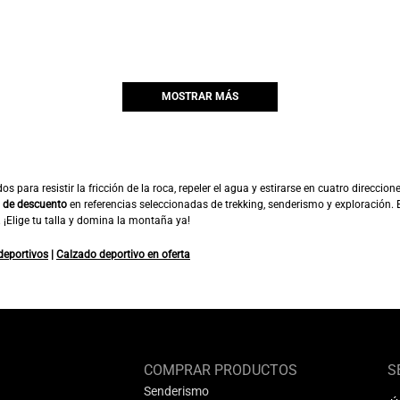
MOSTRAR MÁS
ara resistir la fricción de la roca, repeler el agua y estirarse en cuatro direccione
 de descuento
en referencias seleccionadas de trekking, senderismo y exploración. 
 ¡Elige tu talla y domina la montaña ya!
deportivos
|
Calzado deportivo en oferta
COMPRAR PRODUCTOS
S
Senderismo