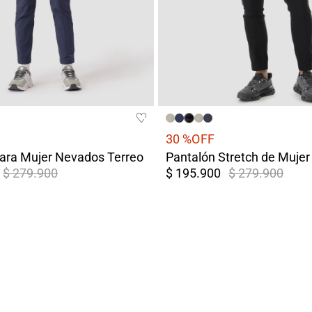
30 %
OFF
para Mujer Nevados Terreo
$ 279.900
$ 195.900
$ 279.900