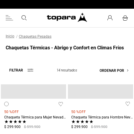
Chaquetas Pesadas
Chaquetas Térmicas - Abrigo y Confort en Climas Fríos
14
resultados
FILTRAR
ORDENAR POR
50 %
OFF
50 %
OFF
Chaqueta Térmica para Mujer Nevado del Ruíz Verde
Chaqueta Térmica para Hombre Nevado del Ruíz Verde
★
★
★
★
★
★
★
★
★
★
$ 299.900
$ 599.900
$ 299.900
$ 599.900