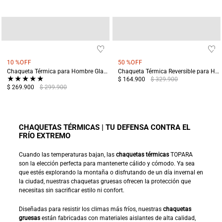
10 %
OFF
50 %
OFF
Chaqueta Térmica para Hombre Glaciares Verde
Chaqueta Térmica Reversible para Hombre Tama Verde
★
★
★
★
★
$ 164.900
$ 329.900
$ 269.900
$ 299.900
CHAQUETAS TÉRMICAS | TU DEFENSA CONTRA EL
FRÍO EXTREMO
Cuando las temperaturas bajan, las
chaquetas térmicas
TOPARA
son la elección perfecta para mantenerte cálido y cómodo. Ya sea
que estés explorando la montaña o disfrutando de un día invernal en
la ciudad, nuestras chaquetas gruesas ofrecen la protección que
necesitas sin sacrificar estilo ni confort.
Diseñadas para resistir los climas más fríos, nuestras
chaquetas
gruesas
están fabricadas con materiales aislantes de alta calidad,