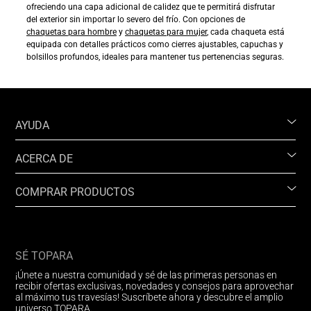
ofreciendo una capa adicional de calidez que te permitirá disfrutar
del exterior sin importar lo severo del frío. Con opciones de
chaquetas para hombre
y
chaquetas para mujer
, cada chaqueta está
equipada con detalles prácticos como cierres ajustables, capuchas y
bolsillos profundos, ideales para mantener tus pertenencias seguras.
AYUDA
ACERCA DE
COMPRAR PRODUCTOS
SÉ TOPARA
¡Únete a nuestra comunidad y sé de las primeras personas en
recibir ofertas exclusivas, novedades y consejos para aprovechar
al máximo tus travesías! Suscríbete ahora y descubre el amplio
universo TOPARA.