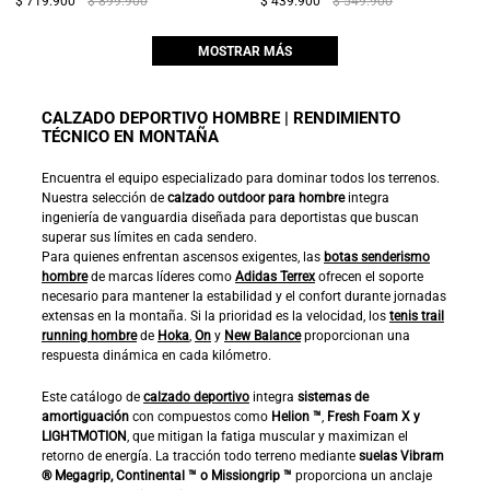
$ 719.900
$ 899.900
$ 439.900
$ 549.900
MOSTRAR MÁS
CALZADO DEPORTIVO HOMBRE | RENDIMIENTO
TÉCNICO EN MONTAÑA
Encuentra el equipo especializado para dominar todos los terrenos.
Nuestra selección de
calzado outdoor para hombre
integra
ingeniería de vanguardia diseñada para deportistas que buscan
superar sus límites en cada sendero.
Para quienes enfrentan ascensos exigentes, las
botas senderismo
hombre
de marcas líderes como
Adidas Terrex
ofrecen el soporte
necesario para mantener la estabilidad y el confort durante jornadas
extensas en la montaña. Si la prioridad es la velocidad, los
tenis trail
running hombre
de
Hoka
,
On
y
New Balance
proporcionan una
respuesta dinámica en cada kilómetro.
Este catálogo de
calzado deportivo
integra
sistemas de
amortiguación
con compuestos como
Helion ™
,
Fresh Foam X y
LIGHTMOTION
, que mitigan la fatiga muscular y maximizan el
retorno de energía. La tracción todo terreno mediante
suelas Vibram
® Megagrip, Continental ™ o Missiongrip ™
proporciona un anclaje