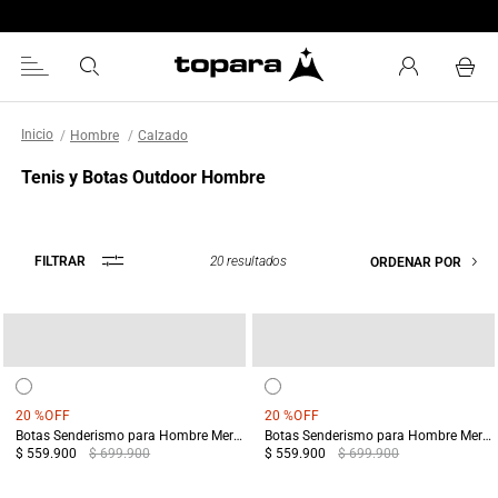
Encuentra tu tienda más cercana
Hombre
Calzado
Tenis y Botas Outdoor Hombre
20
resultados
FILTRAR
ORDENAR POR
20 %
OFF
20 %
OFF
Botas Senderismo para Hombre Merrell Yokota 3 MID GTX Negras
Botas Senderismo para Hombre Merrell Yokota 3 MID GTX Verdes
$ 559.900
$ 699.900
$ 559.900
$ 699.900