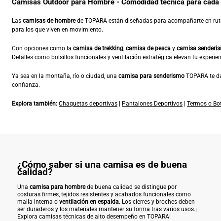
Camisas Outdoor para Hombre - Comodidad técnica para cada
Las
camisas de hombre
de TOPARA están diseñadas para acompañarte en rutas
para los que viven en movimiento.
Con opciones como la
camisa de trekking
,
camisa de pesca
y
camisa senderi
Detalles como bolsillos funcionales y ventilación estratégica elevan tu experienci
Ya sea en la montaña, río o ciudad, una
camisa para senderismo
TOPARA te da 
confianza.
Explora también:
Chaquetas deportivas
|
Pantalones Deportivos
|
Termos o Bot
¿Cómo saber si una camisa es de buena
calidad?
Una
camisa para hombre
de buena calidad se distingue por
costuras firmes, tejidos resistentes y acabados funcionales como
malla interna o
ventilación en espalda
. Los cierres y broches deben
ser duraderos y los materiales mantener su forma tras varios usos.¡
Explora camisas técnicas de alto desempeño en TOPARA!