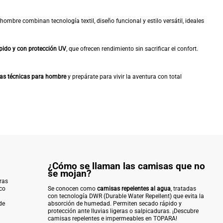
hombre combinan tecnología textil, diseño funcional y estilo versátil, ideales
pido y con protección UV
, que ofrecen rendimiento sin sacrificar el confort.
as técnicas para hombre
y prepárate para vivir la aventura con total
¿Cómo se llaman las camisas que no
se mojan?
ras
ico
Se conocen como
camisas repelentes al agua
, tratadas
con tecnología DWR (Durable Water Repellent) que evita la
de
absorción de humedad. Permiten secado rápido y
protección ante lluvias ligeras o salpicaduras. ¡Descubre
camisas repelentes e impermeables en TOPARA!