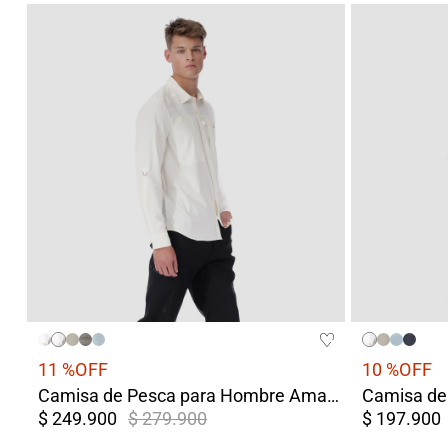
11 %
OFF
10 %
OFF
Camisa de Pesca para Hombre Amazonas Blanca Protección UV
$ 249.900
$ 279.900
$ 197.900