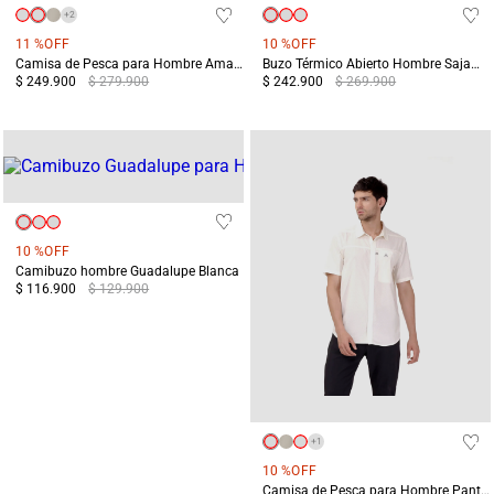
+
2
11 %
OFF
10 %
OFF
Camisa de Pesca para Hombre Amazonas Blanca Protección UV
Buzo Térmico Abierto Hombre Sajama Blanco
$ 249.900
$ 279.900
$ 242.900
$ 269.900
10 %
OFF
Camibuzo hombre Guadalupe Blanca
$ 116.900
$ 129.900
+
1
10 %
OFF
Camisa de Pesca para Hombre Pantanal Blanca