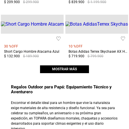
$ 209.900
$ 299.900
$ 839.900
$ 1.199.900
30 %
OFF
10 %
OFF
Short Cargo Hombre Atacama Azul
Botas Adidas Terrex Skychaser AX Hombre Gris/Negro
$ 132.900
$ 189.900
$ 719.900
$ 799.900
MOSTRAR MÁS
Regalos Outdoor para Papá: Equipamiento Técnico y
Aventurero
Encontrar el detalle ideal para un hombre que vive la naturaleza
exige materiales de alta resistencia y diseño funcional. Ya sea para
celebrar su cumpleaños, un aniversario o su próxima gran
expedición, en TOPARA diseñamos morrales, chaquetas y accesorios
desarrollados para soportar climas exigentes y el uso diario
intensivo.