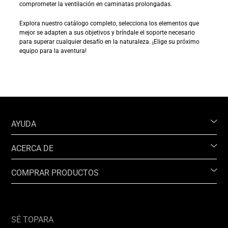
comprometer la ventilación en caminatas prolongadas.
Explora nuestro catálogo completo, selecciona los elementos que
mejor se adapten a sus objetivos y bríndale el soporte necesario
para superar cualquier desafío en la naturaleza. ¡Elige su próximo
equipo para la aventura!
AYUDA
ACERCA DE
COMPRAR PRODUCTOS
SÉ TOPARA