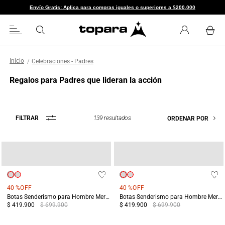
Envío Gratis: Aplica para compras iguales o superiores a $200.000
Celebraciones - Padres
Regalos para Padres que lideran la acción
139
resultados
FILTRAR
ORDENAR POR
40 %
OFF
40 %
OFF
Botas Senderismo para Hombre Merrell Yokota 3 MID GTX Negras
Botas Senderismo para Hombre Merrell Yokota 3 MID GTX Verdes
$ 419.900
$ 699.900
$ 419.900
$ 699.900