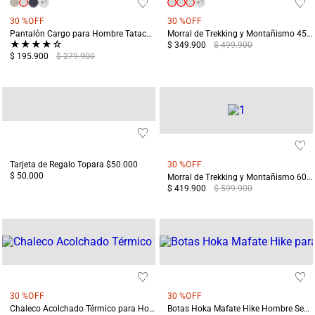
+
1
+
1
30 %
OFF
30 %
OFF
Pantalón Cargo para Hombre Tatacoa Azul
Morral de Trekking y Montañismo 45L Machu Pichu Verde
★
★
★
★
☆
$ 349.900
$ 499.900
$ 195.900
$ 279.900
Tarjeta de Regalo Topara $50.000
30 %
OFF
$ 50.000
Morral de Trekking y Montañismo 60L Machu Pichu Verde
$ 419.900
$ 599.900
30 %
OFF
30 %
OFF
Chaleco Acolchado Térmico para Hombre Manzanares Azul
Botas Hoka Mafate Hike Hombre Senderismo Negras