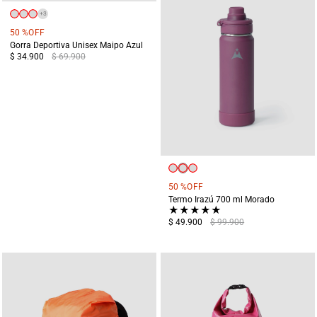
+
3
50 %
OFF
Gorra Deportiva Unisex Maipo Azul
$ 34.900
$ 69.900
50 %
OFF
Termo Irazú 700 ml Morado
★
★
★
★
★
$ 49.900
$ 99.900