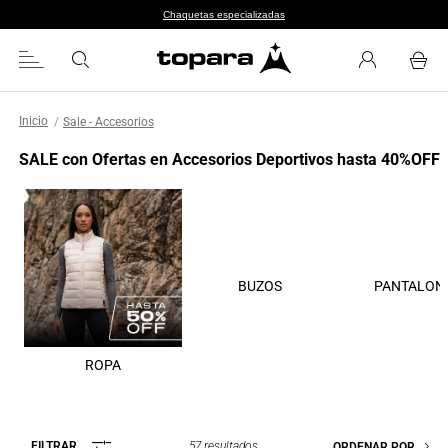
Chaquetas especializadas
Sale - Accesorios
SALE con Ofertas en Accesorios Deportivos hasta 40%OFF
BUZOS
PANTALON
ROPA
57
resultados
FILTRAR
ORDENAR POR