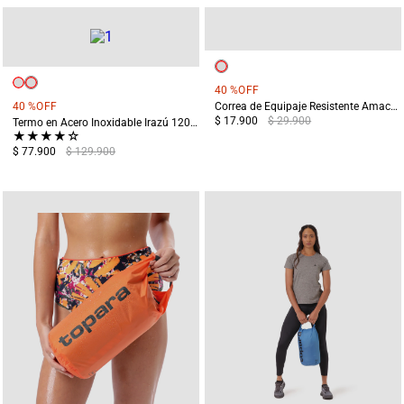
40 %
OFF
40 %
OFF
Correa de Equipaje Resistente Amacayacu Gris
$ 17.900
$ 29.900
Termo en Acero Inoxidable Irazú 1200 ml Naranja
★
★
★
★
☆
$ 77.900
$ 129.900