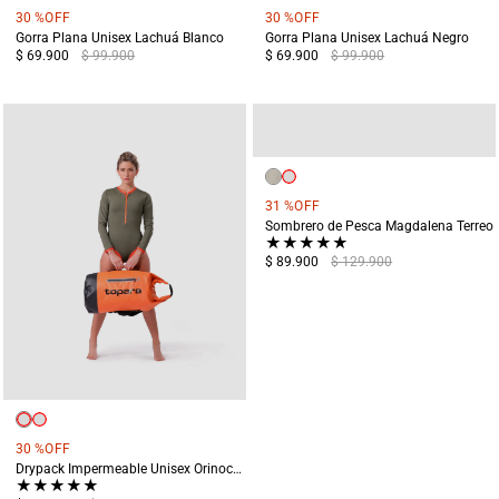
30 %
OFF
30 %
OFF
Gorra Plana Unisex Lachuá Blanco
Gorra Plana Unisex Lachuá Negro
$ 69.900
$ 99.900
$ 69.900
$ 99.900
31 %
OFF
Sombrero de Pesca Magdalena Terreo
★
★
★
★
★
$ 89.900
$ 129.900
30 %
OFF
Drypack Impermeable Unisex Orinoco Naranja
★
★
★
★
★