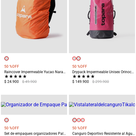
50 %
OFF
50 %
OFF
Raincover Impermeable Yucao Naranja
Drypack Impermeable Unisex Orinoco Rosado
★
★
★
★
★
★
★
★
★
★
$ 24.900
$ 49.900
$ 149.900
$ 299.900
50 %
OFF
50 %
OFF
Set de empaques organizadores Palmar X6 Negro
Canguro Deportivo Resistente al Agua Tikal Rosado