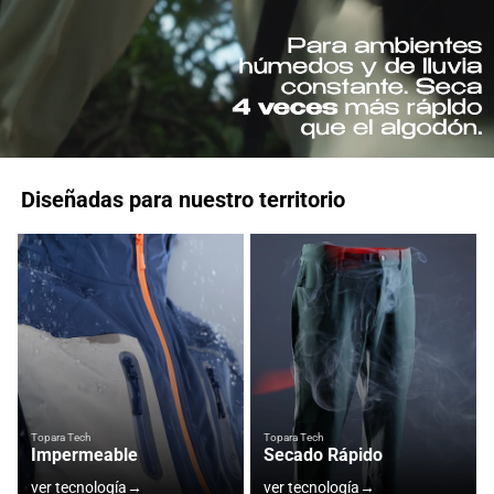
Diseñadas para nuestro territorio
Topara Tech
Topara Tech
Impermeable
Secado Rápido
Topara Tech
Topara Tech
Protección Solar
Protección Térmica
ver tecnología
→
ver tecnología
→