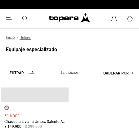
Encuentra tu tienda más cercana
Unisex
Equipaje especializado
1
resultado
FILTRAR
ORDENAR POR
50 %
OFF
Chaqueta Liviana Unisex Salento Amarillo
$ 149.900
$ 299.900