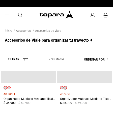
Encuentra tu tienda más cercana
Accesorios
Accesorios de viaje
Accesorios de Viaje para organizar tu trayecto ✈︎
3
resultados
FILTRAR
ORDENAR POR
40 %
OFF
40 %
OFF
Organizador Multiuso Mediano Tikal Negro
Organizador Multiuso Mediano Tikal Naranja
$ 35.900
$ 59.900
$ 35.900
$ 59.900