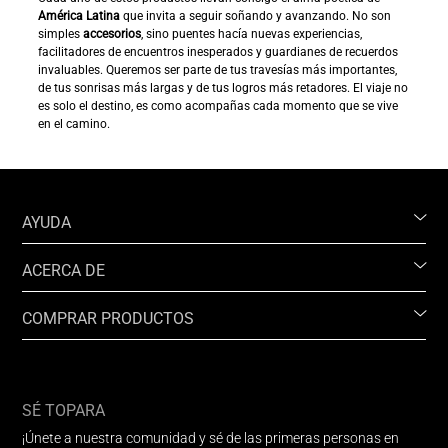
América Latina
que invita a seguir soñando y avanzando. No son
simples
accesorios
, sino puentes hacía nuevas experiencias,
facilitadores de encuentros inesperados y guardianes de recuerdos
invaluables. Queremos ser parte de tus travesías más importantes,
de tus sonrisas más largas y de tus logros más retadores. El viaje no
es solo el destino, es como acompañas cada momento que se vive
en el camino.
AYUDA
ACERCA DE
COMPRAR PRODUCTOS
SÉ TOPARA
¡Únete a nuestra comunidad y sé de las primeras personas en