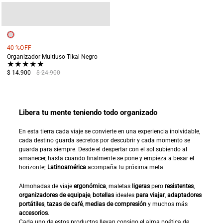
40 %
OFF
Organizador Multiuso Tikal Negro
★
★
★
★
★
$ 14.900
$ 24.900
Libera tu mente teniendo todo organizado
En esta tierra cada viaje se convierte en una experiencia inolvidable,
cada destino guarda secretos por descubrir y cada momento se
guarda para siempre. Desde el despertar con el sol subiendo al
amanecer, hasta cuando finalmente se pone y empieza a besar el
horizonte;
Latinoamérica
acompaña tu próxima meta.
Almohadas de viaje
ergonómica
, maletas
ligeras
pero
resistentes
,
organizadores de equipaje
,
botellas
ideales
para viajar
,
adaptadores
portátiles
,
tazas de café
,
medias de compresión
y muchos más
accesorios
.
Cada uno de estos productos llevan consigo el alma poética de