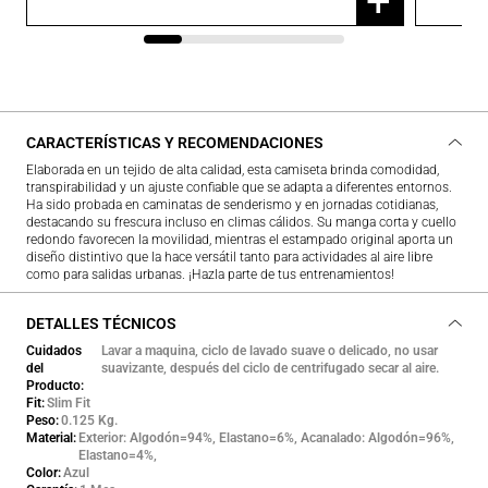
+
CARACTERÍSTICAS Y RECOMENDACIONES
Elaborada en un tejido de alta calidad, esta camiseta brinda comodidad,
transpirabilidad y un ajuste confiable que se adapta a diferentes entornos.
Ha sido probada en caminatas de senderismo y en jornadas cotidianas,
destacando su frescura incluso en climas cálidos. Su manga corta y cuello
redondo favorecen la movilidad, mientras el estampado original aporta un
diseño distintivo que la hace versátil tanto para actividades al aire libre
como para salidas urbanas. ¡Hazla parte de tus entrenamientos!
DETALLES TÉCNICOS
Cuidados
Lavar a maquina, ciclo de lavado suave o delicado, no usar
del
suavizante, después del ciclo de centrifugado secar al aire.
Producto
Fit
Slim Fit
Peso
0.125 Kg.
Material
Exterior: Algodón=94%, Elastano=6%, Acanalado: Algodón=96%,
Elastano=4%,
Color
Azul