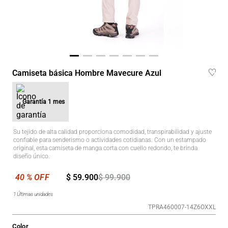
Camiseta básica Hombre Mavecure Azul
Garantía
1 mes
Su tejido de alta calidad proporciona comodidad, transpirabilidad y ajuste
confiable para senderismo o actividades cotidianas. Con un estampado
original, esta camiseta de manga corta con cuello redondo, te brinda
diseño único.
$
59
.
900
$
99
.
900
1
Últimas unidades
TPRA460007-14Z6OXXL
Color