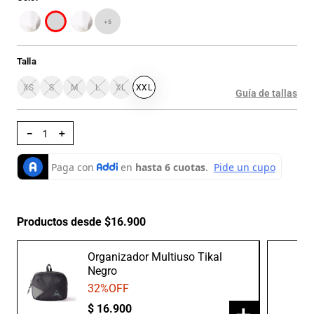
+
5
Talla
XS
S
M
L
XL
XXL
Guía de tallas
－
＋
Productos desde $16.900
Organizador Multiuso Tikal
Negro
32
%OFF
$
16
.
900