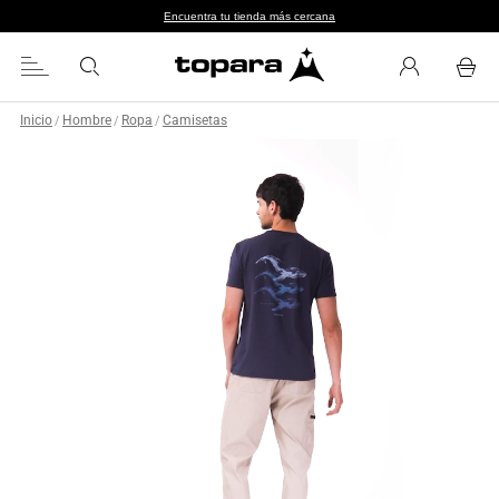
Encuentra tu tienda más cercana
Inicio
Hombre
Ropa
Camisetas
/
/
/