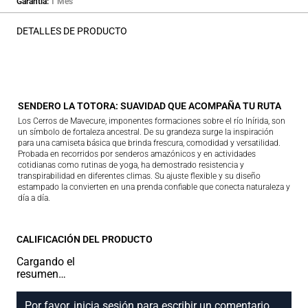
Garantía
1 Mes
DETALLES DE PRODUCTO
SENDERO LA TOTORA: SUAVIDAD QUE ACOMPAÑA TU RUTA
Los Cerros de Mavecure, imponentes formaciones sobre el río Inírida, son
un símbolo de fortaleza ancestral. De su grandeza surge la inspiración
para una camiseta básica que brinda frescura, comodidad y versatilidad.
Probada en recorridos por senderos amazónicos y en actividades
cotidianas como rutinas de yoga, ha demostrado resistencia y
transpirabilidad en diferentes climas. Su ajuste flexible y su diseño
estampado la convierten en una prenda confiable que conecta naturaleza y
día a día.
CALIFICACIÓN DEL PRODUCTO
Cargando el
resumen…
Por favor, inicia sesión para escribir un comentario.