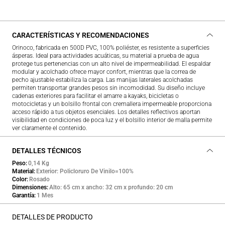
CARACTERÍSTICAS Y RECOMENDACIONES
Orinoco, fabricada en 500D PVC, 100% poliéster, es resistente a superficies
ásperas. Ideal para actividades acuáticas, su material a prueba de agua
protege tus pertenencias con un alto nivel de impermeabilidad. El espaldar
modular y acolchado ofrece mayor confort, mientras que la correa de
pecho ajustable estabiliza la carga. Las manijas laterales acolchadas
permiten transportar grandes pesos sin incomodidad. Su diseño incluye
cadenas exteriores para facilitar el amarre a kayaks, bicicletas o
motocicletas y un bolsillo frontal con cremallera impermeable proporciona
acceso rápido a tus objetos esenciales. Los detalles reflectivos aportan
visibilidad en condiciones de poca luz y el bolsillo interior de malla permite
ver claramente el contenido.
DETALLES TÉCNICOS
Peso
0,14 Kg
Material
Exterior: Policloruro De Vinilo=100%
Color
Rosado
Dimensiones
Alto: 65 cm x ancho: 32 cm x profundo: 20 cm
Garantía
1 Mes
DETALLES DE PRODUCTO