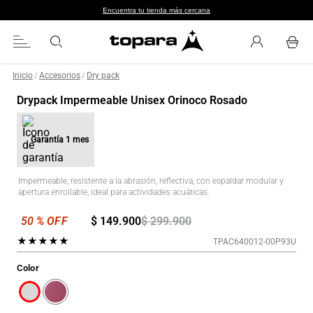
Encuentra tu tienda más cercana
Inicio
Accesorios
Dry pack
/
/
Drypack Impermeable Unisex Orinoco Rosado
Garantía
1 mes
Impermeable, resistente a la abrasión, reflectiva, con espaldar modular y
apertura enrollable, ideal para actividades acuáticas.
$
149
.
900
$
299
.
900
★
★
★
★
★
TPAC640012-00P93U
Color