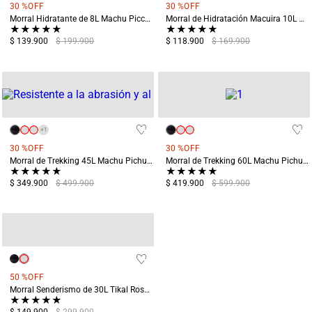
30 %
OFF
30 %
OFF
Morral Hidratante de 8L Machu Picchu Negro
Morral de Hidratación Macuira 10L Negro
★
★
★
★
★
★
★
★
★
★
$ 139.900
$ 199.900
$ 118.900
$ 169.900
+
1
30 %
OFF
30 %
OFF
Morral de Trekking 45L Machu Pichu Negro
Morral de Trekking 60L Machu Pichu Negro
★
★
★
★
★
★
★
★
★
★
$ 349.900
$ 499.900
$ 419.900
$ 599.900
50 %
OFF
Morral Senderismo de 30L Tikal Rosado
★
★
★
★
★