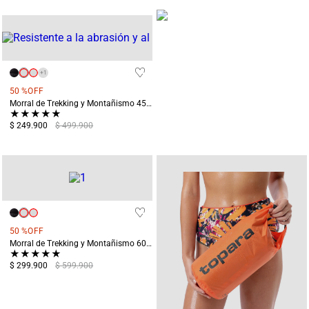
+
1
50 %
OFF
Morral de Trekking y Montañismo 45L Machu Pichu Naranja
★
★
★
★
★
$ 249.900
$ 499.900
50 %
OFF
Morral de Trekking y Montañismo 60L Machu Pichu Naranja
★
★
★
★
★
$ 299.900
$ 599.900