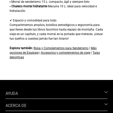
▪ Morral de senderismo 15 L: compacto, ágil y siempre listo
▪
Chaleco morral hidratante
Macuira 10 L: ideal para velocidad e
hidratación.
✔ Espacio y comodidad para todo
Compartimentos amplios, bolsillos estratégicos y ergonomía para
que lleves desde tus libros favoritos hasta equipo de montaña. Cada
viaje es un capítulo, y cada morral es la portada que mereces. ¡Llevar
tus sueños a cuestas jamás fue tan liviano!
Explora también:
Ropa y Complementos para Senderismo
|
Más
opciones de Equipaje
|
Accesorios y complementos de viaje
|
Tulas
deportivas
AYUDA
ACERCA DE