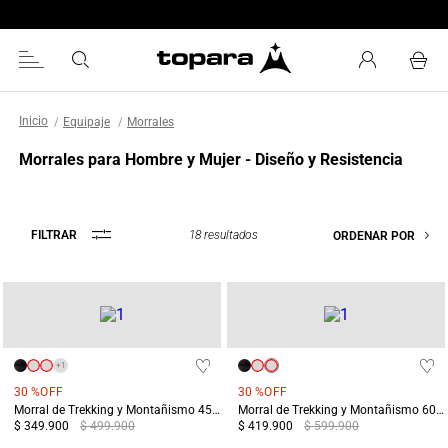
Encuentra tu tienda más cercana
Equipaje
Morrales
Morrales para Hombre y Mujer - Diseño y Resistencia
18
resultados
FILTRAR
ORDENAR POR
+
1
30 %
OFF
30 %
OFF
Morral de Trekking y Montañismo 45L Machu Pichu Verde
Morral de Trekking y Montañismo 60L Machu Pichu Verde
$ 349.900
$ 499.900
$ 419.900
$ 599.900