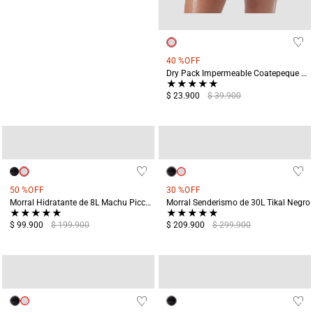
40 %
OFF
Dry Pack Impermeable Coatepeque 5 Litros Naranja
★
★
★
★
★
$ 23.900
$ 39.900
50 %
OFF
30 %
OFF
Morral Hidratante de 8L Machu Picchu Naranja
Morral Senderismo de 30L Tikal Negro
★
★
★
★
★
★
★
★
★
★
$ 99.900
$ 199.900
$ 209.900
$ 299.900