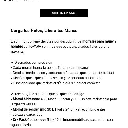
$ 149.900
$ 299.900
MOSTRAR MÁS
Carga tus Retos, Libera tus Manos
En un mundo lleno de rutas por descubrir , los
morrales para mujer y
hombre
de TOPARA son más que equipaje, aliados fieles para la
travesía.
✔ Diseñados con precisión
▪ Cada
morral
honra la geografía latinoamericana
▪ Detalles meticulosos y costuras reforzadas que hablan de calidad
▪ Diseños que expresan tu esencia y se adaptan a tus retos
▪ Funcionalidad que resiste el día a día sin perder carácter
✔ Tecnología e historias que se quedan contigo
▪
Morral hidratante
45 L Machu Picchu y 60 L unisex: resistencia para
largas travesías
▪
Morral de senderismo
30 L Tikal y 24 L Tikal: equilibrio entre
ligereza y capacidad
▪
Dry Pack
Coatepeque 5 L y 12 L:
impermeabilidad
para rutas con
agua o lluvia