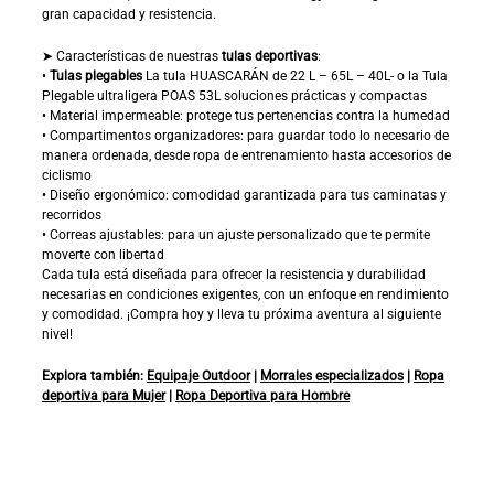
gran capacidad y resistencia.
➤ Características de nuestras
tulas deportivas
:
•
Tulas plegables
La tula HUASCARÁN de 22 L – 65L – 40L- o la Tula
Plegable ultraligera POAS 53L soluciones prácticas y compactas
• Material impermeable: protege tus pertenencias contra la humedad
• Compartimentos organizadores: para guardar todo lo necesario de
manera ordenada, desde ropa de entrenamiento hasta accesorios de
ciclismo
• Diseño ergonómico: comodidad garantizada para tus caminatas y
recorridos
• Correas ajustables: para un ajuste personalizado que te permite
moverte con libertad
Cada tula está diseñada para ofrecer la resistencia y durabilidad
necesarias en condiciones exigentes, con un enfoque en rendimiento
y comodidad. ¡Compra hoy y lleva tu próxima aventura al siguiente
nivel!
Explora también:
Equipaje Outdoor
|
Morrales especializados
|
Ropa
deportiva para Mujer
|
Ropa Deportiva para Hombre