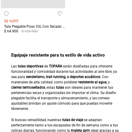
50 %
OFF
Tula Plegable Poas 53L Con Secado Rápido Y Doble Capa Terreo
$ 64.900
$ 129.900
Equipaje resistente para tu estilo de vida activo
Las
tulas deportivas
de
TOPARA
están diseñadas para ofrecerte
funcionalidad y comodidad durante tus actividades al aire libre, ya
sea para
senderismo, trail running, o deportes acuáticos
. Con
materiales de alta calidad, como poliéster
resistente al agua
, y
cierres termosellados
, estas
tulas
son ideales para mantener tus
pertenencias secas y organizadas sin importar el clima. Su diseño
plegable facilita el transporte y almacenamiento, y las correas
ajustables brindan un ajuste cómodo para que puedas moverte
libremente.
Si buscas versatilidad, nuestras
tulas de viaje
se adaptan
perfectamente tanto a tus escapadas de fin de semana como a tus
rutinas diarias, funcionando como la
maleta gym
ideal gracias a su