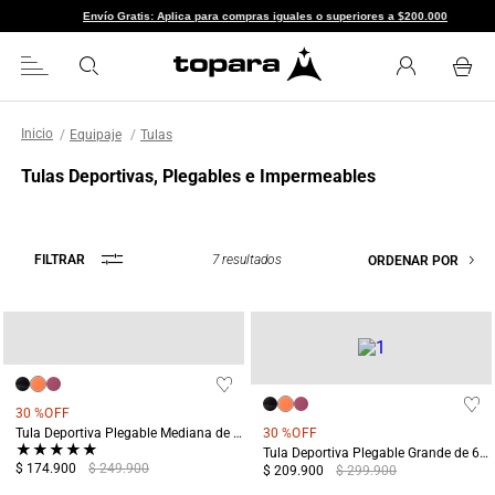
Envío Gratis: Aplica para compras iguales o superiores a $200.000
Equipaje
Tulas
Tulas Deportivas, Plegables e Impermeables
7
resultados
FILTRAR
ORDENAR POR
30 %
OFF
Tula Deportiva Plegable Mediana de 40L Huascarán Naranja
30 %
OFF
★
★
★
★
★
Tula Deportiva Plegable Grande de 65L Huascarán Naranja
$ 174.900
$ 249.900
$ 209.900
$ 299.900