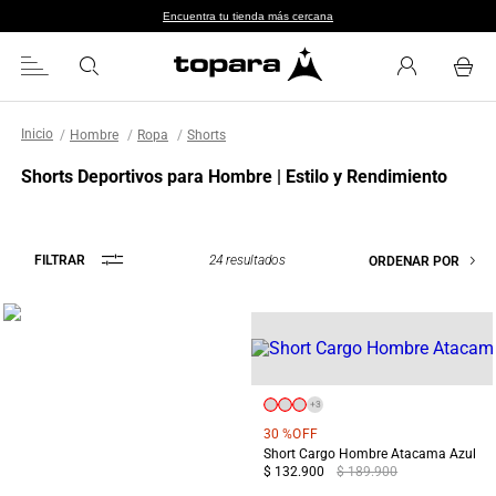
Encuentra tu tienda más cercana
Hombre
Ropa
Shorts
Shorts Deportivos para Hombre | Estilo y Rendimiento
24
resultados
FILTRAR
ORDENAR POR
+
3
30 %
OFF
Short Cargo Hombre Atacama Azul
$ 132.900
$ 189.900