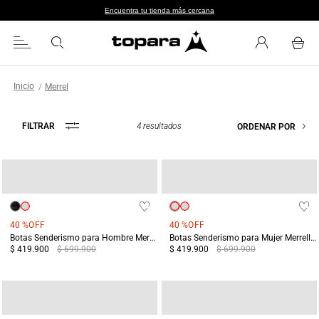
Encuentra tu tienda más cercana
Merrel
4
resultados
FILTRAR
ORDENAR POR
40 %
OFF
40 %
OFF
Botas Senderismo para Hombre Merrell Yokota 3 MID GTX Negras
Botas Senderismo para Mujer Merrell Yokota 3 MID GTX Beige
$ 419.900
$ 699.900
$ 419.900
$ 699.900