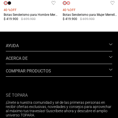
40 %
OFF
40 %
OFF
Botas Senderismo para Hombre Merrell Yokota 3 MID GTX Verdes
Botas Senderismo para Mujer Merrell Yokota 3 MID GTX Azul Claro
$ 419.900
$ 699.900
$ 419.900
$ 699.900
AYUDA
ACERCA DE
COMPRAR PRODUCTOS
SÉ TOPARA
¡Únete a nuestra comunidad y sé de las primeras personas en
recibir ofertas exclusivas, novedades y consejos para aprovechar
al máximo tus travesías! Suscríbete ahora y descubre el amplio
universo TOPARA.