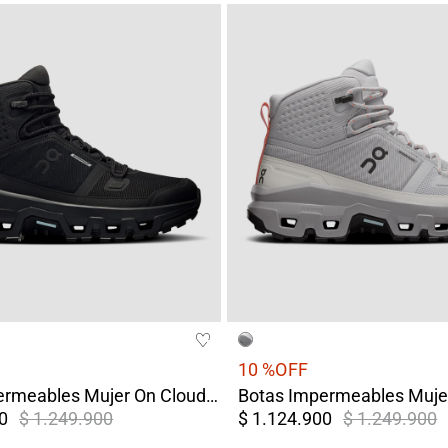
10 %
OFF
Botas Impermeables Mujer On Cloudrock Mid WP Negro
0
$ 1.249.900
$ 1.124.900
$ 1.249.900