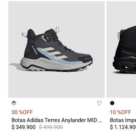
30 %
OFF
10 %
OFF
Botas Adidas Terrex Anylander MID Mujer Negro/Gris
$ 349.900
$ 499.900
$ 1.124.90