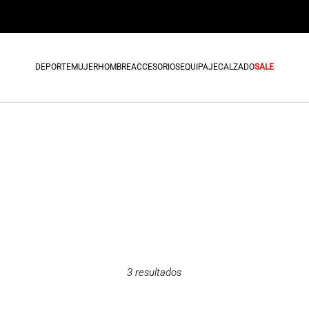
DEPORTE
MUJER
HOMBRE
ACCESORIOS
EQUIPAJE
CALZADO
SALE
3
resultados