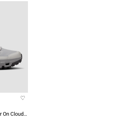
Botas Impermeables Mujer On Cloudrock Mid WP Gris/Blanco