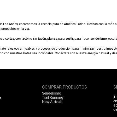
 Los Andes, encarnamos la esencia pura de América Latina. Hechas con la más alt
propósitos en la vía.
as
o
cortas
,
con tacón
o
sin tacón, planas
, para
vestir
, para hacer
senderismo
, escal
materiales eco amigables y procesos de producción para minimizar nuestro impact
o con nuestras botas sea inolvidable. Conéctate con nuestra energía natural y d
COMPRAR PRODUCTOS
S
Senderismo
¡Ú
a
Trail Running
en
New Arrivals
ap
de