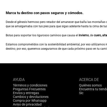
Marca tu destino con pasos seguros y cómodos.
Desde el génesis hermoso pero retador del amanecer que baña las montañas de
que se amalgamaba con tus pies para que sigas adelante hasta la cima de tus 
Botas para soportar los rigurosos caminos que causa el
invierno
, de
cuero, alt
Estamos comprometidos con la sostenibilidad ambiental, por eso utilizamos 
destino; por eso, queremos asegurarnos de que cada próximo paso en tu camin
AYUDA
ACERCA DE
Términos y condiciones
Quiénes somos
Preguntas Frecuentes
Encuentra tu tiend
Envíos y entregas
Sic
Cambios y devoluciones
Compra por Whatsapp
Aviso de privacidad